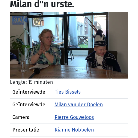
Milan d"n urste.
Lengte: 15 minuten
Geïnterviewde
Ties Bissels
Geïnterviewde
Milan van der Doelen
Camera
Pierre Gouweloos
Presentatie
Rianne Hobbelen