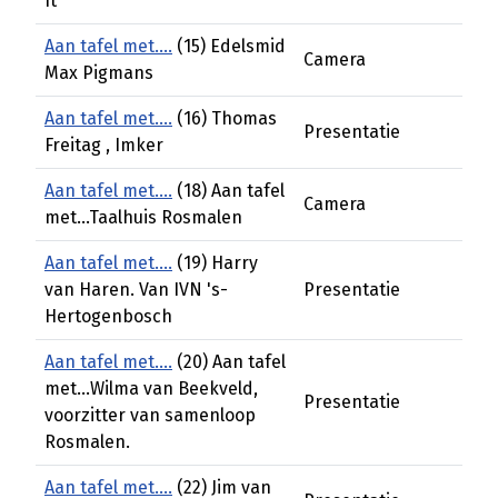
It
Aan tafel met....
(15) Edelsmid
Camera
Max Pigmans
Aan tafel met....
(16) Thomas
Presentatie
Freitag , Imker
Aan tafel met....
(18) Aan tafel
Camera
met...Taalhuis Rosmalen
Aan tafel met....
(19) Harry
van Haren. Van IVN 's-
Presentatie
Hertogenbosch
Aan tafel met....
(20) Aan tafel
met...Wilma van Beekveld,
Presentatie
voorzitter van samenloop
Rosmalen.
Aan tafel met....
(22) Jim van