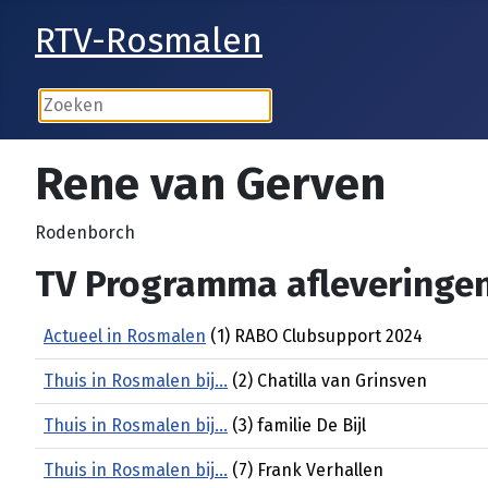
RTV-Rosmalen
Rene van Gerven
Rodenborch
TV Programma afleveringen
Actueel in Rosmalen
(1) RABO Clubsupport 2024
Thuis in Rosmalen bij...
(2) Chatilla van Grinsven
Thuis in Rosmalen bij...
(3) familie De Bijl
Thuis in Rosmalen bij...
(7) Frank Verhallen