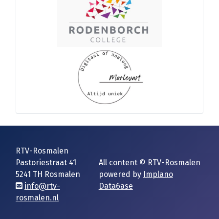
RTV-Rosmalen
Pastoriestraat 41
All content © RTV-Rosmalen
5241 TH Rosmalen
powered by
Implano
info@rtv-
Data6ase
rosmalen.nl