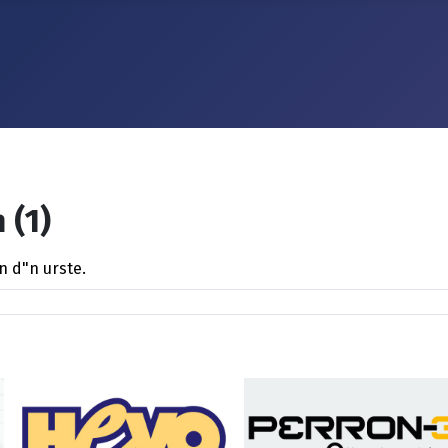
 (1)
n d"n urste.