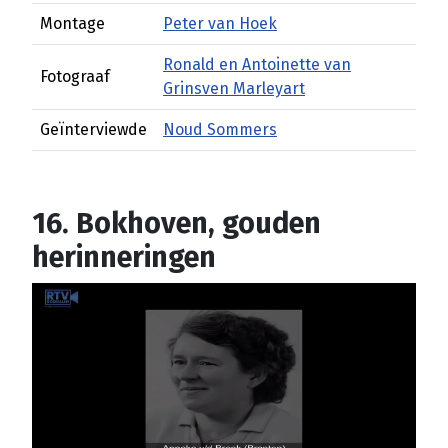
Montage
Peter van Hoek
Ronald en Antoinette van
Fotograaf
Grinsven Marleyart
Geïnterviewde
Noud Sommers
16. Bokhoven, gouden
herinneringen