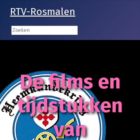
RTV-Rosmalen
De films en
tijdstukken
van