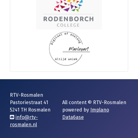
RTV-Rosmalen
Pastoriestraat 41
All content © RTV-Rosmalen
5241 TH Rosmalen
powered by
Implano
info@rtv-
Data6ase
rosmalen.nl