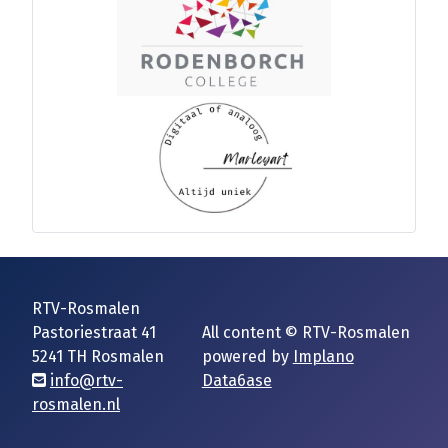
RTV-Rosmalen
Pastoriestraat 41
All content © RTV-Rosmalen
5241 TH Rosmalen
powered by
Implano
info@rtv-
Data6ase
rosmalen.nl