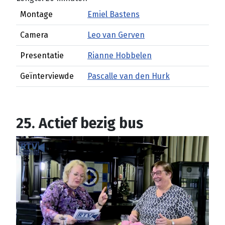
Montage
Emiel Bastens
Camera
Leo van Gerven
Presentatie
Rianne Hobbelen
Geïnterviewde
Pascalle van den Hurk
25. Actief bezig bus