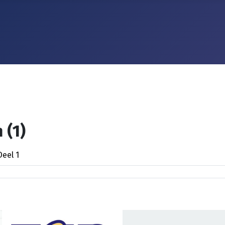
 (1)
eel 1