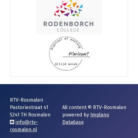
RTV-Rosmalen
Pastoriestraat 41
All content © RTV-Rosmalen
5241 TH Rosmalen
powered by
Implano
info@rtv-
Data6ase
rosmalen.nl