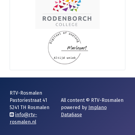
RTV-Rosmalen
Pastoriestraat 41
All content © RTV-Rosmalen
5241 TH Rosmalen
powered by
Implano
info@rtv-
Data6ase
rosmalen.nl