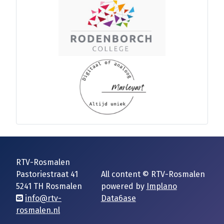
RTV-Rosmalen
Pastoriestraat 41
All content © RTV-Rosmalen
5241 TH Rosmalen
powered by
Implano
info@rtv-
Data6ase
rosmalen.nl